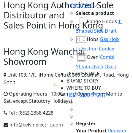
Hong Kong Authorized Sole
PRODUCTS
Distributor and
Select a product
Range Hoods
T-
Sales Point in Hong Kong
Shaped
Side Draft
Hobs
Gas Hob
Hong Kong Wanchai
Induction Cooker
Oven
Combi
Showroom
Steam Oven
Oven
FEE SCHEDULE
Unit 103, 1/F., iHome Centre, 369 Lockhart Road, Hong
BRAND STORY
Kong
WHERE TO BUY
Operating Hours : 10:00am - 7:00pm (From Mon to
HELP & SUPPORT
Sat, except Statutory Holidays)
Tel : (852)-2358 4228
Register
info@kelvinelectric.com
Your Product
Register