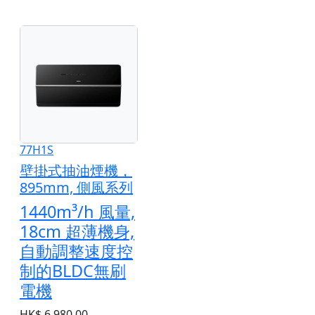
77H1S
壁掛式抽油煙機，
895mm, 側風系列
1440m³/h 風量,
18cm 超薄機身,
自動調整速度控
制的BLDC無刷
電機
HK$ 6,980.00