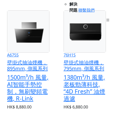
解決
問題
聯繫我們
ENG
A675S
76H1S
壁掛式抽油煙機，
壁掛式抽油煙機，
895mm, 側風系列
795mm, 側風系列
1500m³/h 風量,
1380m³/h 風量,
AI智能手勢控
老板勁薄科技,
制，無刷變頻電
“4D Fresh” 油煙
機, R-Link
過濾
HK$ 8,880.00
HK$ 6,880.00