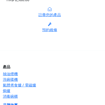
註冊您的產品
預約維修
產品
抽油煙機
洗碗碟機
氣體煮食爐 / 電磁爐
焗爐
消毒碗櫃