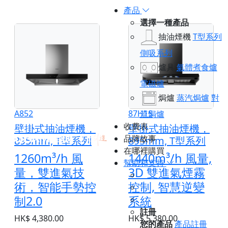
產品
選擇一種產品
抽油煙機
T型系列
側吸系列
爐具
氣體煮食爐
電磁爐
焗爐
蒸汽焗爐
對
A852
87H1S
流焗爐
收費表
壁掛式抽油煙機，
壁掛式抽油煙機，
品牌故事
895mm, T型系列
895mm, T型系列
在哪裡購買
1260m³/h 風
1440m³/h 風量,
幫助和支持
量，雙進氣技
3D 雙進氣煙霧
術，智能手勢控
控制, 智慧逆變
制2.0
系統
註冊
HK$ 4,380.00
HK$ 5,380.00
您的產品
產品註冊