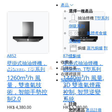
產品
選擇一種產品
抽油煙機
T型系列
側吸系列
爐具
氣體煮食爐
電磁爐
焗爐
蒸汽焗爐
對
A852
87H1S
流焗爐
收費表
壁掛式抽油煙機，
壁掛式抽油煙機，
品牌故事
895mm, T型系列
895mm, T型系列
在哪裡購買
1260m³/h 風
1440m³/h 風量,
幫助和支持
量，雙進氣技
3D 雙進氣煙霧
術，智能手勢控
控制, 智慧逆變
制2.0
系統
註冊
HK$ 4,380.00
HK$ 5,380.00
您的產品
產品註冊