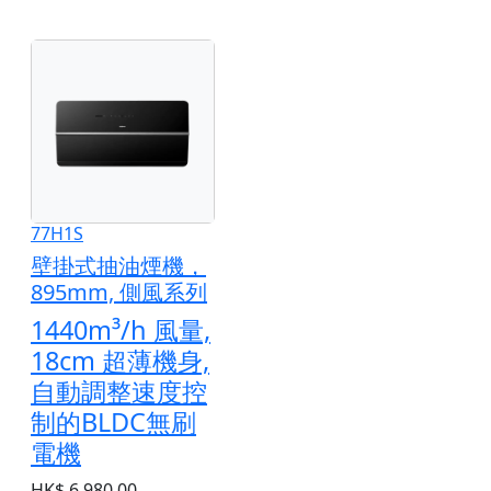
77H1S
壁掛式抽油煙機，
895mm, 側風系列
1440m³/h 風量,
18cm 超薄機身,
自動調整速度控
制的BLDC無刷
電機
HK$ 6,980.00