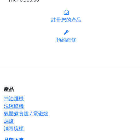
註冊您的產品
預約維修
產品
抽油煙機
洗碗碟機
氣體煮食爐 / 電磁爐
焗爐
消毒碗櫃