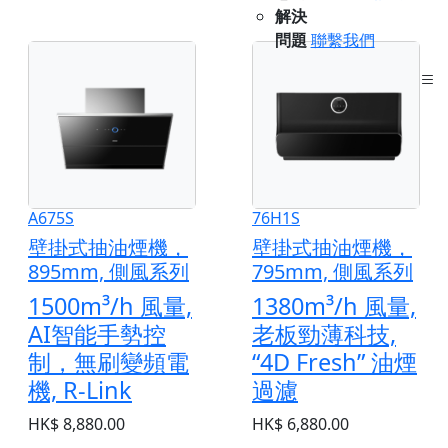
解決
問題
聯繫我們
ENG
A675S
76H1S
壁掛式抽油煙機，
壁掛式抽油煙機，
895mm, 側風系列
795mm, 側風系列
1500m³/h 風量,
1380m³/h 風量,
AI智能手勢控
老板勁薄科技,
制，無刷變頻電
“4D Fresh” 油煙
機, R-Link
過濾
HK$ 8,880.00
HK$ 6,880.00